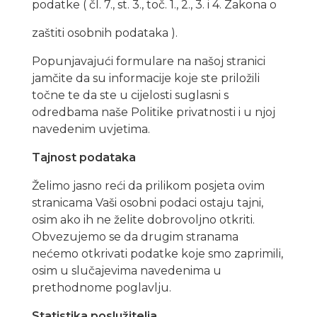
podatke ( čl. 7., st. 3., toč. 1., 2., 3. i 4. Zakona o
zaštiti osobnih podataka ).
Popunjavajući formulare na našoj stranici
jamčite da su informacije koje ste priložili
točne te da ste u cijelosti suglasni s
odredbama naše Politike privatnosti i u njoj
navedenim uvjetima.
Tajnost podataka
Želimo jasno reći da prilikom posjeta ovim
stranicama Vaši osobni podaci ostaju tajni,
osim ako ih ne želite dobrovoljno otkriti.
Obvezujemo se da drugim stranama
nećemo otkrivati podatke koje smo zaprimili,
osim u slučajevima navedenima u
prethodnome poglavlju.
Statistika poslužitelja