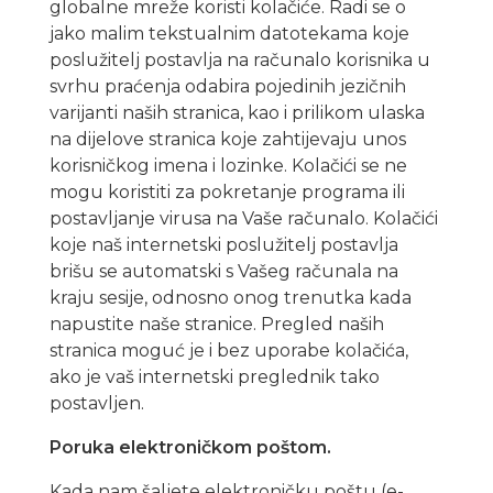
globalne mreže koristi kolačiće. Radi se o
jako malim tekstualnim datotekama koje
poslužitelj postavlja na računalo korisnika u
svrhu praćenja odabira pojedinih jezičnih
varijanti naših stranica, kao i prilikom ulaska
na dijelove stranica koje zahtijevaju unos
korisničkog imena i lozinke. Kolačići se ne
mogu koristiti za pokretanje programa ili
postavljanje virusa na Vaše računalo. Kolačići
koje naš internetski poslužitelj postavlja
brišu se automatski s Vašeg računala na
kraju sesije, odnosno onog trenutka kada
napustite naše stranice. Pregled naših
stranica moguć je i bez uporabe kolačića,
ako je vaš internetski preglednik tako
postavljen.
Poruka elektroničkom poštom.
Kada nam šaljete elektroničku poštu (e-