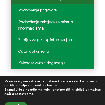
Podnošenje prigovora
Podnošenje zahtjeva za pristup
informacijama
Zahtjev za pristup informacijama
Ostali dokumenti
Kalendar važnih događanja
Mi na našoj web stranici koristimo kolačiće kako bismo vam
pružili najbolje korisničko iskustvo.
Saznaj više
o kolačićima koje koristimo (ili ih isključiti) možete
naći u
postavkama
.