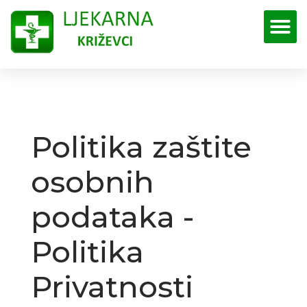
Ljekarna Križevci
Službene web stranice Ljekarne Križevci
Politika zaštite
osobnih
podataka -
Politika
Privatnosti