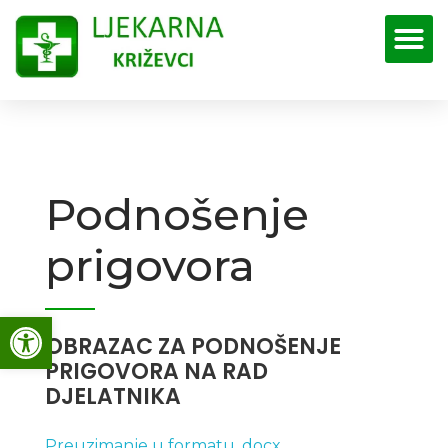
Ljekarna Križevci
Službene web stranice Ljekarne Križevci
Podnošenje
prigovora
Open toolbar
OBRAZAC ZA PODNOŠENJE
PRIGOVORA NA RAD
DJELATNIKA
Preuzimanje u formatu .docx