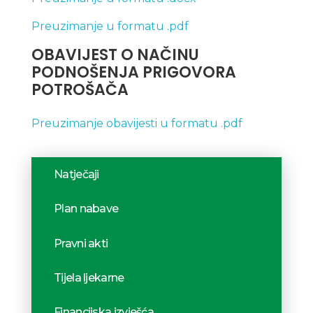
Preuzimanje u formatu .pdf
OBAVIJEST O NAČINU
PODNOŠENJA PRIGOVORA
POTROŠAČA
Preuzimanje obavijesti u formatu .pdf
Natječaji
Plan nabave
Pravni akti
Tijela ljekarne
Financijska izvješća